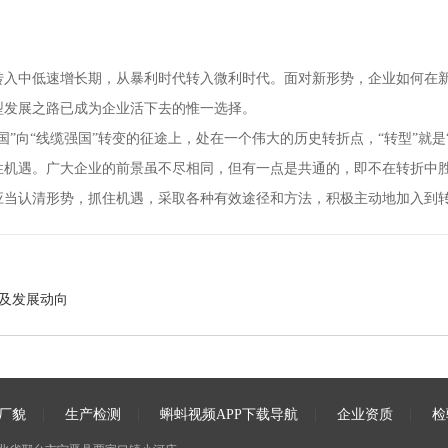
低速增长期，从暴利时代转入微利时代。面对新形势，企业如何在
转型发展之路已成为企业活下去的惟一选择。
向“线缆强国”转变的征途上，处在一个伟大的历史转折点，“转型”就是
。广大企业的前景虽不尽相同，但有一点是共通的，即不在转折中胜出
认清形势，抓住机遇，采取各种有效途径和方法，积极主动地加入到转
状及发展动向
厂貌
|
生产检测
|
蝌蚪视频APP下载导航
|
企业资质
|
检