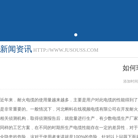
新闻资讯
HTTP://WWW.JUSOUSS.COM
如何理
添加时间：
近年来﹐耐火电缆的使用量越来越多﹐主要是用户对此电缆的性能得到了
是非常重要的。一般情况下﹐河北蝌蚪在线视频电缆有限公司在开发
相关侦测机构﹐取得侦测报告后﹐就批量进行生产﹐有少数电缆生产厂家
同样的工艺方案﹑在不同的时期所生产电缆性能存在一定的差异性﹐对于
全隐患的危险﹐这对于使用者来讲就是100%的危险﹐针对以上问题下