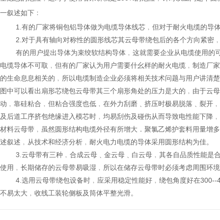
一叙述如下﹕
1.有的厂家将铜包铝导体做为电缆导体线芯﹐但对于耐火电缆的导体
2.对于具有轴向对称性的圆形线芯其云母带绕包后的各个方向紧密﹐所以
有的用户提出导体为束绞软结构导体﹐这就需要企业从电缆使用的可
电缆导体不可取﹐但有的厂家认为用户需要什幺样的耐火电缆﹐制造厂家
的生命息息相关的﹐所以电缆制造企业必须将相关技术问题与用户讲清楚
图中可以看出扇形芯绕包云母带其三个扇形角处的压力是大的﹐由于云母
动﹐靠硅粘合﹐但粘合强度也低﹐在外力刮磨﹑挤压时极易脱落﹑裂开﹐
及后道工序挤包绝缘进入模芯时﹐均易刮伤及碰伤从而导致电性能下降﹐
材料云母带﹐虽然圆形结构电缆外径有所增大．聚氯乙烯护套料用量增多﹐但
述叙述﹐从技术和经济分析﹐耐火电力电缆的导体采用圆形结构为佳。
3.云母带有三种﹐合成云母﹑金云母﹑白云母﹐其各自品质性能是合
使用﹐长期储存的云母带易吸湿﹐所以在储存云母带时必须考虑周围环境的温度
4.选用云母带绕包设备时﹐应采用稳定性能好﹐绕包角度好在300--
不易太大﹐收线工装轮侧板及筒体平整光滑。