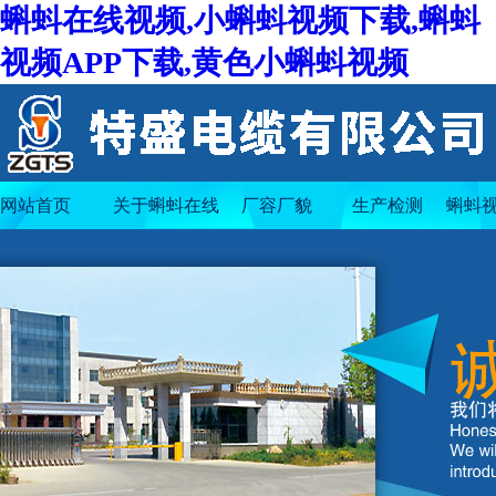
蝌蚪在线视频,小蝌蚪视频下载,蝌蚪
视频APP下载,黄色小蝌蚪视频
网站首页
关于蝌蚪在线
厂容厂貌
生产检测
蝌蚪视
视频
下